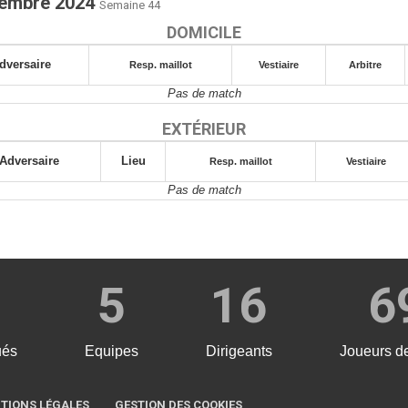
ovembre 2024
Semaine 44
DOMICILE
dversaire
Resp. maillot
Vestiaire
Arbitre
Pas de match
EXTÉRIEUR
Adversaire
Lieu
Resp. maillot
Vestiaire
Pas de match
5
16
6
ués
Equipes
Dirigeants
Joueurs d
TIONS LÉGALES
GESTION DES COOKIES