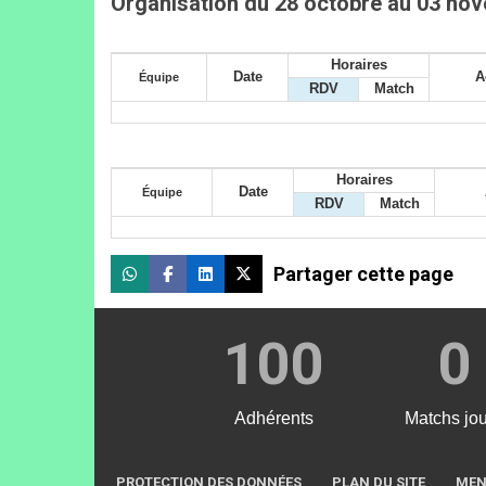
Organisation du 28 octobre au 03 n
Horaires
Date
A
Équipe
RDV
Match
Horaires
Date
Équipe
RDV
Match
Partager cette page
100
0
Adhérents
Matchs jo
PROTECTION DES DONNÉES
PLAN DU SITE
MEN